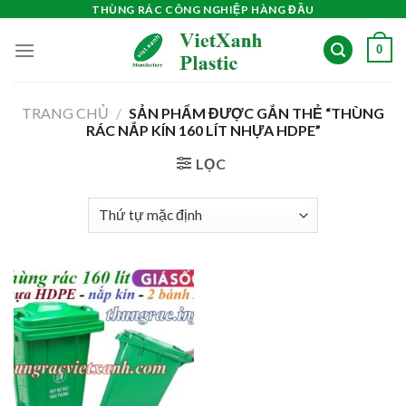
Skip
THÙNG RÁC CÔNG NGHIỆP HÀNG ĐẦU
to
0
content
TRANG CHỦ
/
SẢN PHẨM ĐƯỢC GẮN THẺ “THÙNG
RÁC NẮP KÍN 160 LÍT NHỰA HDPE”
LỌC