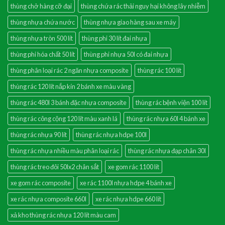
thùng chở hàng cỡ đại
thùng chứa rác thải nguy hại không lây nhiễm
thùng nhựa chứa nước
thùng nhựa giao hàng sau xe máy
thùng nhựa tròn 500 lít
thùng phi 30 lít đai nhựa
thùng phi hóa chất 50 lít
thùng phi nhựa 50l có đai nhựa
thùng phân loại rác 2 ngăn nhựa composite
thùng rác 100 lít
thùng rác 120 lít nắp kín 2 bánh xe màu vàng
thùng rác 480l 3 bánh đặc nhựa composite
thùng rác bệnh viện 100 lít
thùng rác công cộng 120 lít màu xanh lá
thùng rác nhựa 60l 4 bánh xe
thùng rác nhựa 90 lít
thùng rác nhựa hdpe 100l
thùng rác nhựa nhiều màu phân loại rác
thùng rác nhựa đạp chân 30l
thùng rác treo đôi 50lx2 chân sắt
xe gom rác 1100 lít
xe gom rác composite
xe rác 1100l nhựa hdpe 4 bánh xe
xe rác nhựa composite 660l
xe rác nhựa hdpe 660 lít
xả kho thùng rác nhựa 120 lít màu cam