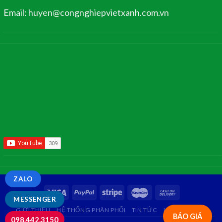
Email: huyen@congnghiepvietxanh.com.vn
ZALO
MESSENGER
GIỚI THIỆU
HỆ THỐNG PHÂN PHỐI
TIN TỨC
LIÊN HỆ
FAQ
BÁO GIÁ
098.442.3150