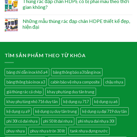
Thùng rác đạp chân HDPE có bị phai màu theo thời
gian không?
Những mẫu thùng rác đạp chân HDPE thiết kế đẹp,
hiện đại
TÌM SẢN PHẨM THEO TỪ KHÓA
bảng chỉ dẫn inox khổ a4
bảng thông báo a3 bằng inox
bảng thông báo inox a3
cabin bảo vệ nhựa composite
chậu nhựa
giá thùng rác cá chép
khay phụ tùng duy tân trung
khay phụ tùng nhỏ 716 duy tân
kệ dụng cụ 717
kệ dụng cụ a6
kệ dụng cụ a9
kệ dụng cụ duy tân trung
kệ dụng cụ đại 719 duy tân
phi 30l có đai nhựa
phi 50 lít đai nhựa
phi nhựa đai nhựa 30l
phuy nhựa
phuy nhựa tròn 30 lít
tank nhựa đựng nước