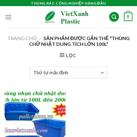
Skip
THÙNG RÁC CÔNG NGHIỆP HÀNG ĐẦU
to
0
content
TRANG CHỦ
/
SẢN PHẨM ĐƯỢC GẮN THẺ “THÙNG
CHỮ NHẬT DUNG TÍCH LỚN 100L”
LỌC