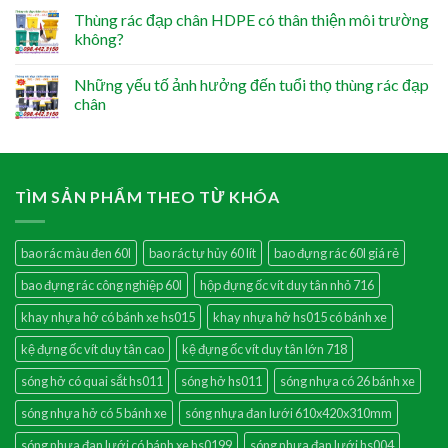
Thùng rác đạp chân HDPE có thân thiện môi trường
không?
Những yếu tố ảnh hưởng đến tuổi thọ thùng rác đạp
chân
TÌM SẢN PHẨM THEO TỪ KHÓA
bao rác màu đen 60l
bao rác tự hủy 60 lít
bao đựng rác 60l giá rẻ
bao đựng rác công nghiệp 60l
hộp đựng ốc vít duy tân nhỏ 716
khay nhựa hở có bánh xe hs015
khay nhựa hở hs015 có bánh xe
kệ đựng ốc vít duy tân cao
kệ đựng ốc vít duy tân lớn 718
sóng hở có quai sắt hs011
sóng hở hs011
sóng nhựa có 26 bánh xe
sóng nhựa hở có 5 bánh xe
sóng nhựa đan lưới 610x420x310mm
sóng nhựa đan lưới có bánh xe hs0199
sóng nhựa đan lưới hs004