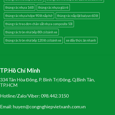
thùng rác nhựa 160l
thùng rác nhựa giá rẻ
thùng rác nhựa hdpe 90 lít nắp hở
thùng rác nắp lật baiyun 60 lít
thùng rác treo đơn chân sắt nhựa composite 50l
thùng rác tròn nhà bếp 80l có bánh xe
thùng rác tròn nhà bếp 120 lít có bánh xe
xe đẩy thức ăn nhanh
TP.Hồ Chí Minh
334 Tân Hòa Đông, P. Bình Trị Đông, Q.Bình Tân,
TP.HCM
Hotline/Zalo/Viber: 098.442.3150
Email: huyen@congnghiepvietxanh.com.vn