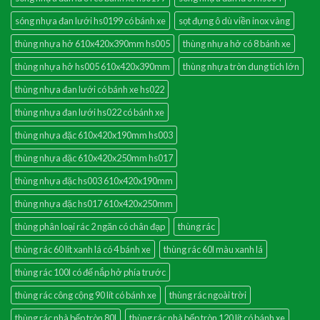
sóng nhựa đan lưới hs0199 có bánh xe
sọt đựng ô dù viền inox vàng
thùng nhựa hở 610x420x390mm hs005
thùng nhựa hở có 8 bánh xe
thùng nhựa hở hs005 610x420x390mm
thùng nhựa tròn dung tích lớn
thùng nhựa đan lưới có bánh xe hs022
thùng nhựa đan lưới hs022 có bánh xe
thùng nhựa đặc 610x420x190mm hs003
thùng nhựa đặc 610x420x250mm hs017
thùng nhựa đặc hs003 610x420x190mm
thùng nhựa đặc hs017 610x420x250mm
thùng phân loại rác 2 ngăn có chân đạp
thùng rác
thùng rác 60 lít xanh lá có 4 bánh xe
thùng rác 60l màu xanh lá
thùng rác 100l có đế nắp hở phía trước
thùng rác công cộng 90 lít có bánh xe
thùng rác ngoài trời
thùng rác nhà bếp tròn 80l
thùng rác nhà bếp tròn 120 lít có bánh xe