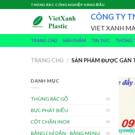
Skip
THÙNG RÁC CÔNG NGHIỆP HÀNG ĐẦU
to
CÔNG TY T
content
VIET XANH M
TRANG CHỦ
SẢN PHẨM
TIN TỨC
THÔNG T
TRANG CHỦ
/
SẢN PHẨM ĐƯỢC GẮN T
DANH MỤC
THÙNG RÁC GỖ
(3)
BỤC PHÁT BIỂU
(2)
CỘT CHẮN INOX
(8)
BẢNG CHỈ DẪN - BẢNG MENU
(6)