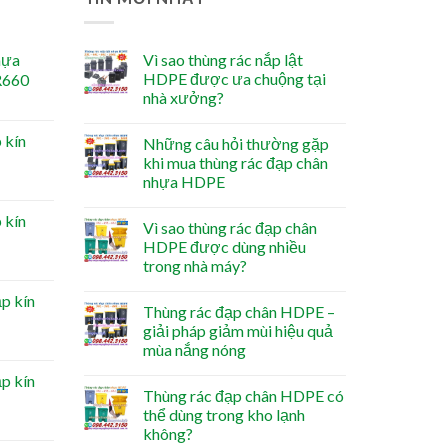
hựa
Vì sao thùng rác nắp lật
HDPE được ưa chuộng tại
R660
nhà xưởng?
 kín
Những câu hỏi thường gặp
khi mua thùng rác đạp chân
nhựa HDPE
 kín
Vì sao thùng rác đạp chân
HDPE được dùng nhiều
trong nhà máy?
ắp kín
Thùng rác đạp chân HDPE –
giải pháp giảm mùi hiệu quả
mùa nắng nóng
ắp kín
Thùng rác đạp chân HDPE có
thể dùng trong kho lạnh
không?