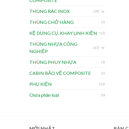
COMPOSITE
THÙNG RÁC INOX
(30)
THÙNG CHỞ HÀNG
(5)
KỆ DỤNG CỤ, KHAY LINH KIỆN
(13)
THÙNG NHỰA CÔNG
(67)
NGHIỆP
THÙNG PHUY NHỰA
(3)
CABIN BẢO VỆ COMPOSITE
(1)
PHỤ KIỆN
(12)
Chưa phân loại
(0)
MỚI NHẤT
BÁN 