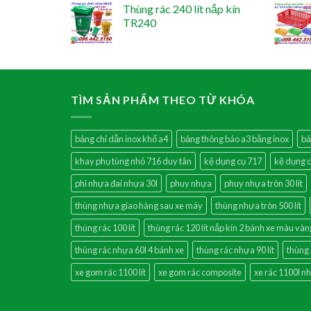
Thùng rác 240 lít nắp kín
TR240
TÌM SẢN PHẨM THEO TỪ KHÓA
bảng chỉ dẫn inox khổ a4
bảng thông báo a3 bằng inox
bả
khay phụ tùng nhỏ 716 duy tân
kệ dụng cụ 717
kệ dụng c
phi nhựa đai nhựa 30l
phuy nhựa
phuy nhựa tròn 30 lít
thùng nhựa giao hàng sau xe máy
thùng nhựa tròn 500 lít
thùng rác 100 lít
thùng rác 120 lít nắp kín 2 bánh xe màu vàn
thùng rác nhựa 60l 4 bánh xe
thùng rác nhựa 90 lít
thùng
xe gom rác 1100 lít
xe gom rác composite
xe rác 1100l n