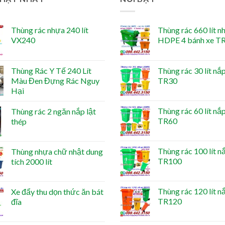
Thùng rác nhựa 240 lít
Thùng rác 660 lít n
VX240
HDPE 4 bánh xe T
Thùng Rác Y Tế 240 Lít
Thùng rác 30 lít nắp
Màu Đen Đựng Rác Nguy
TR30
Hại
Thùng rác 60 lít nắp
Thùng rác 2 ngăn nắp lật
TR60
thép
Thùng rác 100 lít n
Thùng nhựa chữ nhật dung
TR100
tích 2000 lít
Thùng rác 120 lít n
Xe đẩy thu dọn thức ăn bát
TR120
đĩa