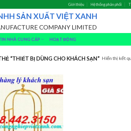
Giới thiệu
Hệ thống phân phối
T
NHH SẢN XUẤT VIỆT XANH
ANUFACTURE COMPANY LIMITED
IN NHÀ CUNG CẤP
HOẠT ĐỘNG
Hiển thị kết q
HẺ “THIẾT BỊ DÙNG CHO KHÁCH SẠN”