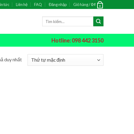
in tức
Liên hệ
FAQ
Đăng nhập
Giỏ hàng /
0
₫
0
Tìm
kiếm:
Hotline: 098 442 3150
uả duy nhất