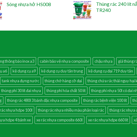
Thùng rác 240 lít n
Sóng nhựa hở HS008
TR240
ng thông báo inox a3
cabin bảo vệ nhựa composite
chậu nhựa
giá thùng r
ụ a6
kệ dụng cụ a9
kệ dụng cụ duy tân trung
kệ dụng cụ đại 719 duy tân
tank nhựa đựng nước
thùng chở hàng cỡ đại
thùng chứa rác thải nguy hại
thùng phi 30 lít đai nhựa
thùng phi hóa chất 50 lít
thùng phi nhựa 50l có đai 
g
thùng rác 480l 3 bánh đặc nhựa composite
thùng rác bệnh viện 100 lít
th
 rác nhựa hdpe 100l
thùng rác nhựa nhiều màu phân loại rác
thùng rác nhựa 
hựa hdpe 4 bánh xe
xe rác nhựa composite 660l
xe rác nhựa hdpe 660 lít
x