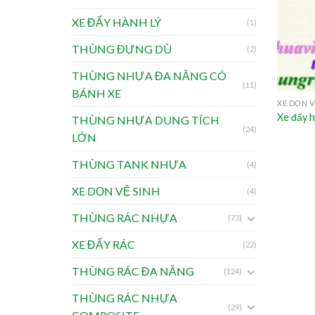
XE ĐẨY HÀNH LÝ
(1)
THÙNG ĐỰNG DÙ
(2)
THÙNG NHỰA ĐA NĂNG CÓ
(11)
BÁNH XE
XE DỌN V
Xe đẩy h
THÙNG NHỰA DUNG TÍCH
(24)
LỚN
THÙNG TANK NHỰA
(4)
XE DỌN VỆ SINH
(4)
THÙNG RÁC NHỰA
(73)
XE ĐẨY RÁC
(22)
THÙNG RÁC ĐA NĂNG
(124)
THÙNG RÁC NHỰA
(29)