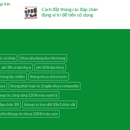
ắp kín
Cách đặt thùng rác đạp chân
đúng vị trí để tiện sử dụng
ác cá chép
khay phụ tùng duy tân trung
phi 30l có đai nhựa
phi 50 lít đai nhựa
 không lây nhiễm
thùng nhựa chứa nước
nhựa
thùng phân loại rác 2 ngăn nhựa composite
ùng rác công cộng 120 lít màu xanh lá
đạp chân 30l
thùng rác treo đôi 50lx2 chân sắt
ả kho thùng rác nhựa 120 lít màu cam