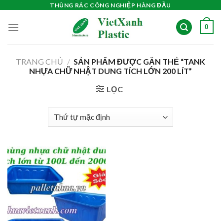
Skip
THÙNG RÁC CÔNG NGHIỆP HÀNG ĐẦU
to
0
content
TRANG CHỦ
/
SẢN PHẨM ĐƯỢC GẮN THẺ “TANK
NHỰA CHỮ NHẬT DUNG TÍCH LỚN 200 LÍT”
LỌC