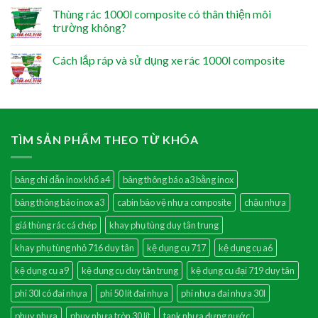
Thùng rác 1000l composite có thân thiện môi
trường không?
Cách lắp ráp và sử dụng xe rác 1000l composite
TÌM SẢN PHẨM THEO TỪ KHÓA
bảng chỉ dẫn inox khổ a4
bảng thông báo a3 bằng inox
bảng thông báo inox a3
cabin bảo vệ nhựa composite
chậu nhựa
giá thùng rác cá chép
khay phụ tùng duy tân trung
khay phụ tùng nhỏ 716 duy tân
kệ dụng cụ 717
kệ dụng cụ a6
kệ dụng cụ a9
kệ dụng cụ duy tân trung
kệ dụng cụ đại 719 duy tân
phi 30l có đai nhựa
phi 50 lít đai nhựa
phi nhựa đai nhựa 30l
phuy nhựa
phuy nhựa tròn 30 lít
tank nhựa đựng nước