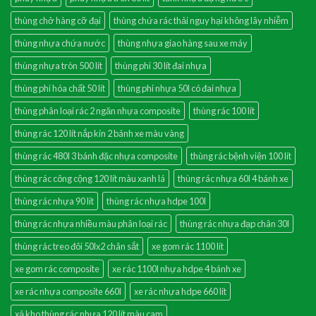
thùng chở hàng cỡ đại
thùng chứa rác thải nguy hại không lây nhiễm
thùng nhựa chứa nước
thùng nhựa giao hàng sau xe máy
thùng nhựa tròn 500 lít
thùng phi 30 lít đai nhựa
thùng phi hóa chất 50 lít
thùng phi nhựa 50l có đai nhựa
thùng phân loại rác 2 ngăn nhựa composite
thùng rác 100 lít
thùng rác 120 lít nắp kín 2 bánh xe màu vàng
thùng rác 480l 3 bánh đặc nhựa composite
thùng rác bệnh viện 100 lít
thùng rác công cộng 120 lít màu xanh lá
thùng rác nhựa 60l 4 bánh xe
thùng rác nhựa 90 lít
thùng rác nhựa hdpe 100l
thùng rác nhựa nhiều màu phân loại rác
thùng rác nhựa đạp chân 30l
thùng rác treo đôi 50lx2 chân sắt
xe gom rác 1100 lít
xe gom rác composite
xe rác 1100l nhựa hdpe 4 bánh xe
xe rác nhựa composite 660l
xe rác nhựa hdpe 660 lít
xả kho thùng rác nhựa 120 lít màu cam