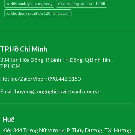
xe đẩy hành lý inox mạ vàng
xả kho thùng rác nhựa 120 lít
xả kho thùng rác nhựa 120 lít màu cam
TP.Hồ Chí Minh
334 Tân Hòa Đông, P. Bình Trị Đông, Q.Bình Tân,
TP.HCM
Hotline/Zalo/Viber: 098.442.3150
Email: huyen@congnghiepvietxanh.com.vn
Huế
Kiệt 344 Trưng Nữ Vương, P. Thủy Dương, TX. Hương