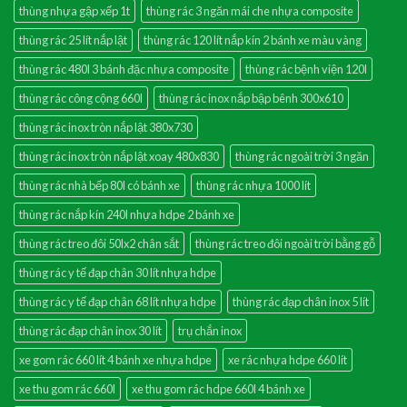
thùng nhựa gập xếp 1t
thùng rác 3 ngăn mái che nhựa composite
thùng rác 25 lít nắp lật
thùng rác 120 lít nắp kín 2 bánh xe màu vàng
thùng rác 480l 3 bánh đặc nhựa composite
thùng rác bệnh viện 120l
thùng rác công cộng 660l
thùng rác inox nắp bập bênh 300x610
thùng rác inox tròn nắp lật 380x730
thùng rác inox tròn nắp lật xoay 480x830
thùng rác ngoài trời 3 ngăn
thùng rác nhà bếp 80l có bánh xe
thùng rác nhựa 1000 lít
thùng rác nắp kín 240l nhựa hdpe 2 bánh xe
thùng rác treo đôi 50lx2 chân sắt
thùng rác treo đôi ngoài trời bằng gỗ
thùng rác y tế đạp chân 30 lít nhựa hdpe
thùng rác y tế đạp chân 68 lít nhựa hdpe
thùng rác đạp chân inox 5 lít
thùng rác đạp chân inox 30 lít
trụ chắn inox
xe gom rác 660 lít 4 bánh xe nhựa hdpe
xe rác nhựa hdpe 660 lít
xe thu gom rác 660l
xe thu gom rác hdpe 660l 4 bánh xe