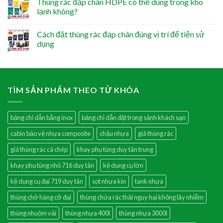
Thùng rác đạp chân HDPE có thể dùng trong kho
lạnh không?
Cách đặt thùng rác đạp chân đúng vị trí để tiện sử
dụng
TÌM SẢN PHẨM THEO TỪ KHÓA
bảng chỉ dẫn bằng inox
bảng chỉ dẫn đặt trong sảnh khách sạn
cabin bảo vệ nhựa composite
chậu nhựa
giá thùng rác
giá thùng rác cá chép
khay phụ tùng duy tân trung
khay phụ tùng nhỏ 716 duy tân
kệ dụng cụ lớn
kệ dụng cụ đại 719 duy tân
sọt nhựa kín
tank nhựa
thùng chở hàng cỡ đại
thùng chứa rác thải nguy hại không lây nhiễm
thùng nhuộm vải
thùng nhựa 400l
thùng nhựa 3000l