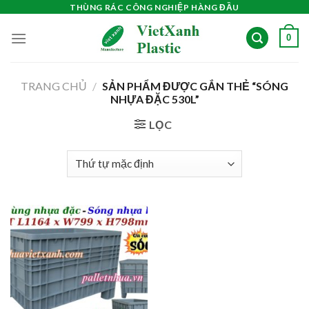
Skip
THÙNG RÁC CÔNG NGHIỆP HÀNG ĐẦU
to
0
content
TRANG CHỦ
/
SẢN PHẨM ĐƯỢC GẮN THẺ “SÓNG
NHỰA ĐẶC 530L”
LỌC