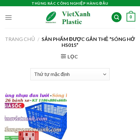
Skip
THÙNG RÁC CÔNG NGHIỆP HÀNG ĐẦU
to
0
content
TRANG CHỦ
/
SẢN PHẨM ĐƯỢC GẮN THẺ “SÓNG HỞ
HS015”
LỌC