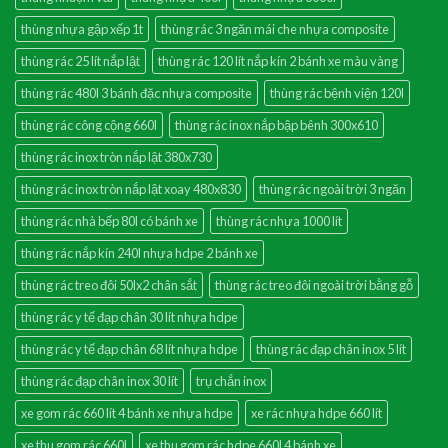
thùng nhựa gập xếp 1t
thùng rác 3 ngăn mái che nhựa composite
thùng rác 25 lít nắp lật
thùng rác 120 lít nắp kín 2 bánh xe màu vàng
thùng rác 480l 3 bánh đặc nhựa composite
thùng rác bệnh viện 120l
thùng rác công cộng 660l
thùng rác inox nắp bập bênh 300x610
thùng rác inox tròn nắp lật 380x730
thùng rác inox tròn nắp lật xoay 480x830
thùng rác ngoài trời 3 ngăn
thùng rác nhà bếp 80l có bánh xe
thùng rác nhựa 1000 lít
thùng rác nắp kín 240l nhựa hdpe 2 bánh xe
thùng rác treo đôi 50lx2 chân sắt
thùng rác treo đôi ngoài trời bằng gỗ
thùng rác y tế đạp chân 30 lít nhựa hdpe
thùng rác y tế đạp chân 68 lít nhựa hdpe
thùng rác đạp chân inox 5 lít
thùng rác đạp chân inox 30 lít
trụ chắn inox
xe gom rác 660 lít 4 bánh xe nhựa hdpe
xe rác nhựa hdpe 660 lít
xe thu gom rác 660l
xe thu gom rác hdpe 660l 4 bánh xe