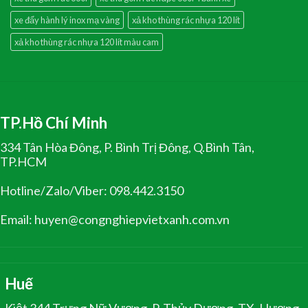
xe đẩy hành lý inox mạ vàng
xả kho thùng rác nhựa 120 lít
xả kho thùng rác nhựa 120 lít màu cam
TP.Hồ Chí Minh
334 Tân Hòa Đông, P. Bình Trị Đông, Q.Bình Tân,
TP.HCM
Hotline/Zalo/Viber: 098.442.3150
Email: huyen@congnghiepvietxanh.com.vn
Huế
Kiệt 344 Trưng Nữ Vương, P. Thủy Dương, TX. Hương