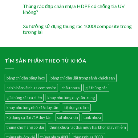
Thùng rác đạp chân nhựa HDPE có chống tia UV
không?
Xu hướng sử dụng thùng rác 1000l composite trong
tương lai
TÌM SẢN PHẨM THEO TỪ KHÓA
bảng chỉ dẫn bằng inox
bảng chỉ dẫn đặt trong sảnh khách sạn
cabin bảo vệ nhựa composite
chậu nhựa
giá thùng rác
giá thùng rác cá chép
khay phụ tùng duy tân trung
khay phụ tùng nhỏ 716 duy tân
kệ dụng cụ lớn
kệ dụng cụ đại 719 duy tân
sọt nhựa kín
tank nhựa
thùng chở hàng cỡ đại
thùng chứa rác thải nguy hại không lây nhiễm
thùng nhuộm vải
thùng nhựa 400l
thùng nhựa 3000l