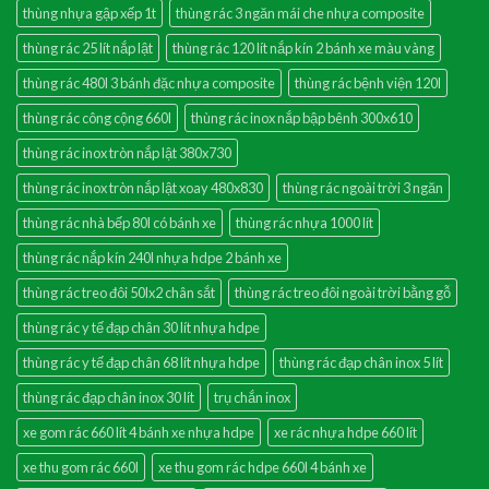
thùng nhựa gập xếp 1t
thùng rác 3 ngăn mái che nhựa composite
thùng rác 25 lít nắp lật
thùng rác 120 lít nắp kín 2 bánh xe màu vàng
thùng rác 480l 3 bánh đặc nhựa composite
thùng rác bệnh viện 120l
thùng rác công cộng 660l
thùng rác inox nắp bập bênh 300x610
thùng rác inox tròn nắp lật 380x730
thùng rác inox tròn nắp lật xoay 480x830
thùng rác ngoài trời 3 ngăn
thùng rác nhà bếp 80l có bánh xe
thùng rác nhựa 1000 lít
thùng rác nắp kín 240l nhựa hdpe 2 bánh xe
thùng rác treo đôi 50lx2 chân sắt
thùng rác treo đôi ngoài trời bằng gỗ
thùng rác y tế đạp chân 30 lít nhựa hdpe
thùng rác y tế đạp chân 68 lít nhựa hdpe
thùng rác đạp chân inox 5 lít
thùng rác đạp chân inox 30 lít
trụ chắn inox
xe gom rác 660 lít 4 bánh xe nhựa hdpe
xe rác nhựa hdpe 660 lít
xe thu gom rác 660l
xe thu gom rác hdpe 660l 4 bánh xe