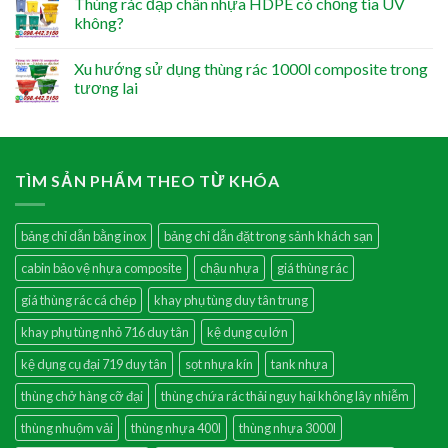
Thùng rác đạp chân nhựa HDPE có chống tia UV
không?
Xu hướng sử dụng thùng rác 1000l composite trong
tương lai
TÌM SẢN PHẨM THEO TỪ KHÓA
bảng chỉ dẫn bằng inox
bảng chỉ dẫn đặt trong sảnh khách sạn
cabin bảo vệ nhựa composite
chậu nhựa
giá thùng rác
giá thùng rác cá chép
khay phụ tùng duy tân trung
khay phụ tùng nhỏ 716 duy tân
kệ dụng cụ lớn
kệ dụng cụ đại 719 duy tân
sọt nhựa kín
tank nhựa
thùng chở hàng cỡ đại
thùng chứa rác thải nguy hại không lây nhiễm
thùng nhuộm vải
thùng nhựa 400l
thùng nhựa 3000l