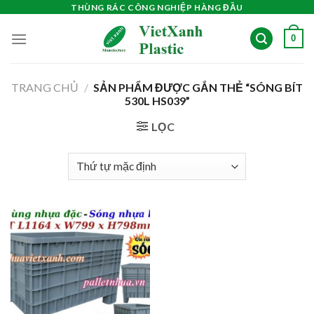
Skip
THÙNG RÁC CÔNG NGHIỆP HÀNG ĐẦU
to
0
content
TRANG CHỦ
/
SẢN PHẨM ĐƯỢC GẮN THẺ “SÓNG BÍT
530L HS039”
LỌC