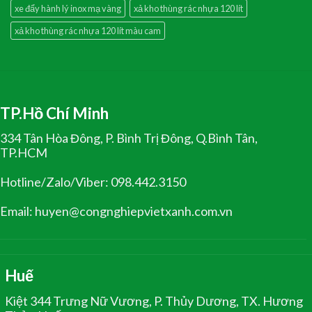
xe đẩy hành lý inox mạ vàng
xả kho thùng rác nhựa 120 lít
xả kho thùng rác nhựa 120 lít màu cam
TP.Hồ Chí Minh
334 Tân Hòa Đông, P. Bình Trị Đông, Q.Bình Tân,
TP.HCM
Hotline/Zalo/Viber: 098.442.3150
Email: huyen@congnghiepvietxanh.com.vn
Huế
Kiệt 344 Trưng Nữ Vương, P. Thủy Dương, TX. Hương