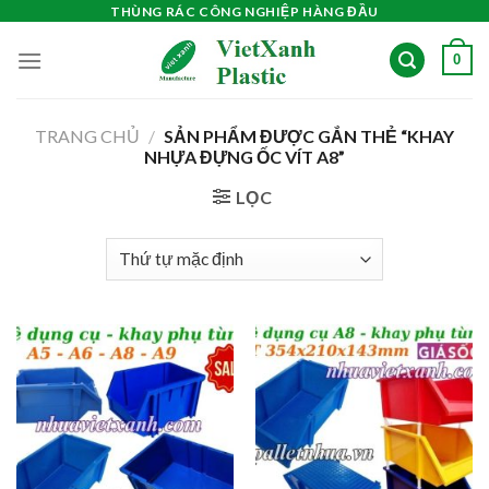
Skip
THÙNG RÁC CÔNG NGHIỆP HÀNG ĐẦU
to
0
content
TRANG CHỦ
/
SẢN PHẨM ĐƯỢC GẮN THẺ “KHAY
NHỰA ĐỰNG ỐC VÍT A8”
LỌC