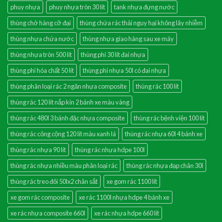
phuy nhựa
phuy nhựa tròn 30 lít
tank nhựa đựng nước
thùng chở hàng cỡ đại
thùng chứa rác thải nguy hại không lây nhiễm
thùng nhựa chứa nước
thùng nhựa giao hàng sau xe máy
thùng nhựa tròn 500 lít
thùng phi 30 lít đai nhựa
thùng phi hóa chất 50 lít
thùng phi nhựa 50l có đai nhựa
thùng phân loại rác 2 ngăn nhựa composite
thùng rác 100 lít
thùng rác 120 lít nắp kín 2 bánh xe màu vàng
thùng rác 480l 3 bánh đặc nhựa composite
thùng rác bệnh viện 100 lít
thùng rác công cộng 120 lít màu xanh lá
thùng rác nhựa 60l 4 bánh xe
thùng rác nhựa 90 lít
thùng rác nhựa hdpe 100l
thùng rác nhựa nhiều màu phân loại rác
thùng rác nhựa đạp chân 30l
thùng rác treo đôi 50lx2 chân sắt
xe gom rác 1100 lít
xe gom rác composite
xe rác 1100l nhựa hdpe 4 bánh xe
xe rác nhựa composite 660l
xe rác nhựa hdpe 660 lít