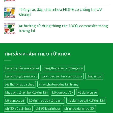
Thùng rác đạp chân nhựa HDPE có chống tia UV
không?
Xu hướng sử dụng thùng rác 1000l composite trong
tương lai
TÌM SẢN PHẨM THEO TỪ KHÓA
bảng chỉ dẫn inox khổ a4
bảng thông báo a3 bằng inox
bảng thông báo inox a3
cabin bảo vệ nhựa composite
chậu nhựa
giá thùng rác cá chép
khay phụ tùng duy tân trung
khay phụ tùng nhỏ 716 duy tân
kệ dụng cụ 717
kệ dụng cụ a6
kệ dụng cụ a9
kệ dụng cụ duy tân trung
kệ dụng cụ đại 719 duy tân
phi 30l có đai nhựa
phi 50 lít đai nhựa
phi nhựa đai nhựa 30l