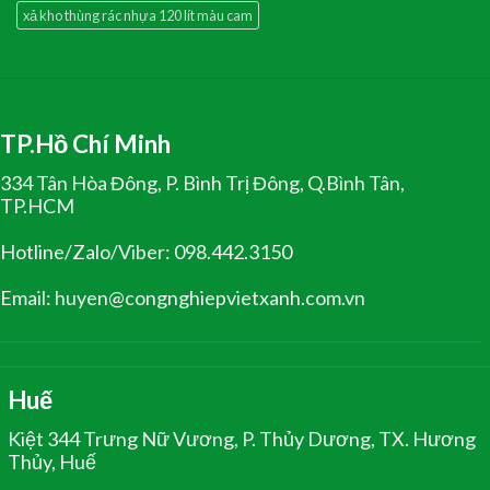
xả kho thùng rác nhựa 120 lít màu cam
TP.Hồ Chí Minh
334 Tân Hòa Đông, P. Bình Trị Đông, Q.Bình Tân,
TP.HCM
Hotline/Zalo/Viber: 098.442.3150
Email: huyen@congnghiepvietxanh.com.vn
Huế
Kiệt 344 Trưng Nữ Vương, P. Thủy Dương, TX. Hương
Thủy, Huế