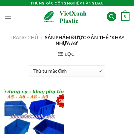
Skip
THÙNG RÁC CÔNG NGHIỆP HÀNG ĐẦU
to
0
content
TRANG CHỦ
/
SẢN PHẨM ĐƯỢC GẮN THẺ “KHAY
NHỰA A8”
LỌC