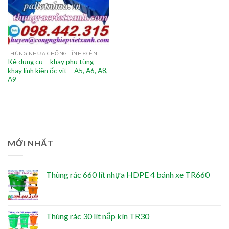
THÙNG NHỰA CHỐNG TĨNH ĐIỆN
Kệ dụng cụ – khay phụ tùng –
khay linh kiện ốc vít – A5, A6, A8,
A9
MỚI NHẤT
Thùng rác 660 lít nhựa HDPE 4 bánh xe TR660
Thùng rác 30 lít nắp kín TR30