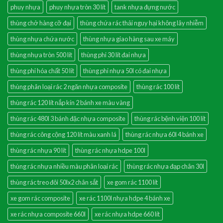
phuy nhựa
phuy nhựa tròn 30 lít
tank nhựa đựng nước
thùng chở hàng cỡ đại
thùng chứa rác thải nguy hại không lây nhiễm
thùng nhựa chứa nước
thùng nhựa giao hàng sau xe máy
thùng nhựa tròn 500 lít
thùng phi 30 lít đai nhựa
thùng phi hóa chất 50 lít
thùng phi nhựa 50l có đai nhựa
thùng phân loại rác 2 ngăn nhựa composite
thùng rác 100 lít
thùng rác 120 lít nắp kín 2 bánh xe màu vàng
thùng rác 480l 3 bánh đặc nhựa composite
thùng rác bệnh viện 100 lít
thùng rác công cộng 120 lít màu xanh lá
thùng rác nhựa 60l 4 bánh xe
thùng rác nhựa 90 lít
thùng rác nhựa hdpe 100l
thùng rác nhựa nhiều màu phân loại rác
thùng rác nhựa đạp chân 30l
thùng rác treo đôi 50lx2 chân sắt
xe gom rác 1100 lít
xe gom rác composite
xe rác 1100l nhựa hdpe 4 bánh xe
xe rác nhựa composite 660l
xe rác nhựa hdpe 660 lít