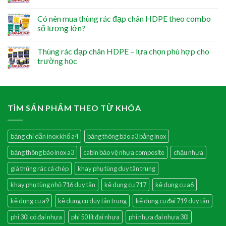
Có nên mua thùng rác đạp chân HDPE theo combo
số lượng lớn?
Thùng rác đạp chân HDPE – lựa chọn phù hợp cho
trường học
TÌM SẢN PHẨM THEO TỪ KHÓA
bảng chỉ dẫn inox khổ a4
bảng thông báo a3 bằng inox
bảng thông báo inox a3
cabin bảo vệ nhựa composite
chậu nhựa
giá thùng rác cá chép
khay phụ tùng duy tân trung
khay phụ tùng nhỏ 716 duy tân
kệ dụng cụ 717
kệ dụng cụ a6
kệ dụng cụ a9
kệ dụng cụ duy tân trung
kệ dụng cụ đại 719 duy tân
phi 30l có đai nhựa
phi 50 lít đai nhựa
phi nhựa đai nhựa 30l