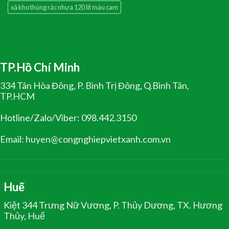
xả kho thùng rác nhựa 120 lít màu cam
TP.Hồ Chí Minh
334 Tân Hòa Đông, P. Bình Trị Đông, Q.Bình Tân,
TP.HCM
Hotline/Zalo/Viber: 098.442.3150
Email: huyen@congnghiepvietxanh.com.vn
Huế
Kiệt 344 Trưng Nữ Vương, P. Thủy Dương, TX. Hương
Thủy, Huế