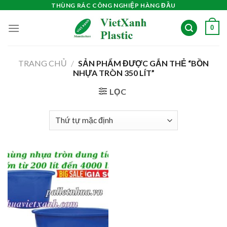
Skip
THÙNG RÁC CÔNG NGHIỆP HÀNG ĐẦU
to
0
content
TRANG CHỦ
/
SẢN PHẨM ĐƯỢC GẮN THẺ “BỒN
NHỰA TRÒN 350 LÍT”
LỌC