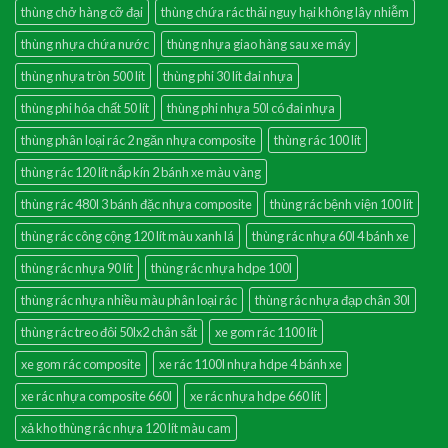
thùng chở hàng cỡ đại
thùng chứa rác thải nguy hại không lây nhiễm
thùng nhựa chứa nước
thùng nhựa giao hàng sau xe máy
thùng nhựa tròn 500 lít
thùng phi 30 lít đai nhựa
thùng phi hóa chất 50 lít
thùng phi nhựa 50l có đai nhựa
thùng phân loại rác 2 ngăn nhựa composite
thùng rác 100 lít
thùng rác 120 lít nắp kín 2 bánh xe màu vàng
thùng rác 480l 3 bánh đặc nhựa composite
thùng rác bệnh viện 100 lít
thùng rác công cộng 120 lít màu xanh lá
thùng rác nhựa 60l 4 bánh xe
thùng rác nhựa 90 lít
thùng rác nhựa hdpe 100l
thùng rác nhựa nhiều màu phân loại rác
thùng rác nhựa đạp chân 30l
thùng rác treo đôi 50lx2 chân sắt
xe gom rác 1100 lít
xe gom rác composite
xe rác 1100l nhựa hdpe 4 bánh xe
xe rác nhựa composite 660l
xe rác nhựa hdpe 660 lít
xả kho thùng rác nhựa 120 lít màu cam