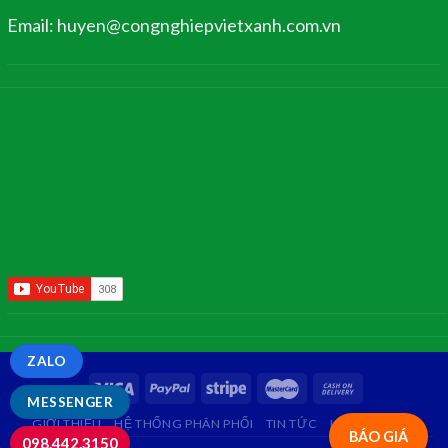
Email: huyen@congnghiepvietxanh.com.vn
ZALO
MESSENGER
GIỚI THIỆU
HỆ THỐNG PHÂN PHỐI
TIN TỨC
LIÊN HỆ
FAQ
BÁO GIÁ
098.442.3150