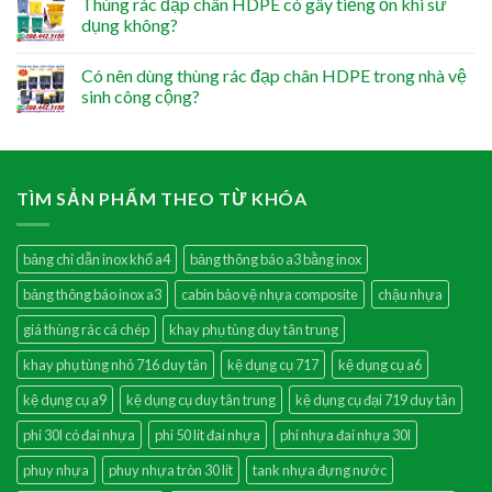
Thùng rác đạp chân HDPE có gây tiếng ồn khi sử
dụng không?
Có nên dùng thùng rác đạp chân HDPE trong nhà vệ
sinh công cộng?
TÌM SẢN PHẨM THEO TỪ KHÓA
bảng chỉ dẫn inox khổ a4
bảng thông báo a3 bằng inox
bảng thông báo inox a3
cabin bảo vệ nhựa composite
chậu nhựa
giá thùng rác cá chép
khay phụ tùng duy tân trung
khay phụ tùng nhỏ 716 duy tân
kệ dụng cụ 717
kệ dụng cụ a6
kệ dụng cụ a9
kệ dụng cụ duy tân trung
kệ dụng cụ đại 719 duy tân
phi 30l có đai nhựa
phi 50 lít đai nhựa
phi nhựa đai nhựa 30l
phuy nhựa
phuy nhựa tròn 30 lít
tank nhựa đựng nước