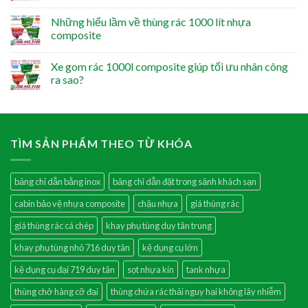
Những hiểu lầm về thùng rác 1000 lít nhựa
composite
Xe gom rác 1000l composite giúp tối ưu nhân công
ra sao?
TÌM SẢN PHẨM THEO TỪ KHÓA
bảng chỉ dẫn bằng inox
bảng chỉ dẫn đặt trong sảnh khách sạn
cabin bảo vệ nhựa composite
chậu nhựa
giá thùng rác
giá thùng rác cá chép
khay phụ tùng duy tân trung
khay phụ tùng nhỏ 716 duy tân
kệ dụng cụ lớn
kệ dụng cụ đại 719 duy tân
sọt nhựa kín
tank nhựa
thùng chở hàng cỡ đại
thùng chứa rác thải nguy hại không lây nhiễm