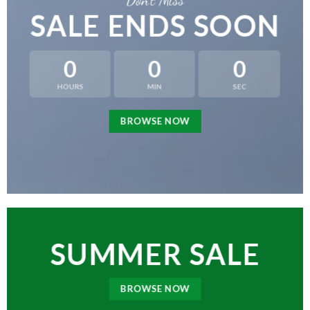
ROOM
SALE ENDS SOON
0
0
0
BROWSE NOW
HOURS
MIN
SEC
BROWSE NOW
SUMMER SALE
BROWSE NOW