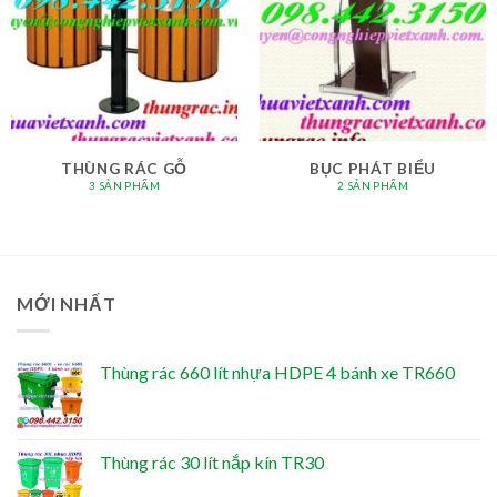
THÙNG RÁC GỖ
BỤC PHÁT BIỂU
3 SẢN PHẨM
2 SẢN PHẨM
MỚI NHẤT
Thùng rác 660 lít nhựa HDPE 4 bánh xe TR660
Thùng rác 30 lít nắp kín TR30