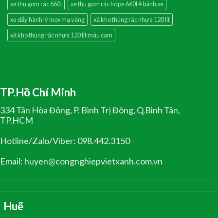
xe thu gom rác 660l
xe thu gom rác hdpe 660l 4 bánh xe
xe đẩy hành lý inox mạ vàng
xả kho thùng rác nhựa 120 lít
xả kho thùng rác nhựa 120 lít màu cam
TP.Hồ Chí Minh
334 Tân Hòa Đông, P. Bình Trị Đông, Q.Bình Tân,
TP.HCM
Hotline/Zalo/Viber: 098.442.3150
Email: huyen@congnghiepvietxanh.com.vn
Huế