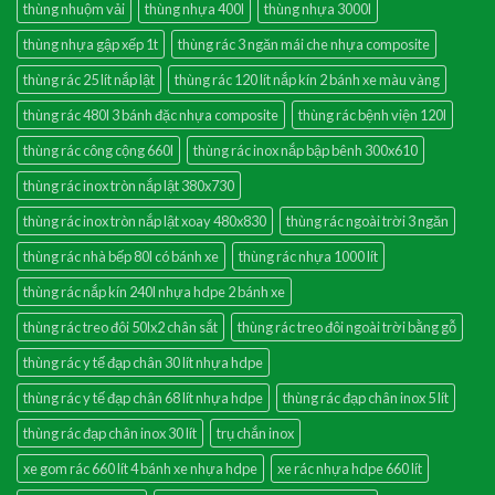
thùng nhuộm vải
thùng nhựa 400l
thùng nhựa 3000l
thùng nhựa gập xếp 1t
thùng rác 3 ngăn mái che nhựa composite
thùng rác 25 lít nắp lật
thùng rác 120 lít nắp kín 2 bánh xe màu vàng
thùng rác 480l 3 bánh đặc nhựa composite
thùng rác bệnh viện 120l
thùng rác công cộng 660l
thùng rác inox nắp bập bênh 300x610
thùng rác inox tròn nắp lật 380x730
thùng rác inox tròn nắp lật xoay 480x830
thùng rác ngoài trời 3 ngăn
thùng rác nhà bếp 80l có bánh xe
thùng rác nhựa 1000 lít
thùng rác nắp kín 240l nhựa hdpe 2 bánh xe
thùng rác treo đôi 50lx2 chân sắt
thùng rác treo đôi ngoài trời bằng gỗ
thùng rác y tế đạp chân 30 lít nhựa hdpe
thùng rác y tế đạp chân 68 lít nhựa hdpe
thùng rác đạp chân inox 5 lít
thùng rác đạp chân inox 30 lít
trụ chắn inox
xe gom rác 660 lít 4 bánh xe nhựa hdpe
xe rác nhựa hdpe 660 lít