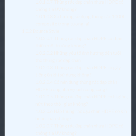
1.0.1.0.7
Thùng rác đạp chân nhựa HDPE có
chống tia UV không?
1.0.1.0.8
Xu hướng sử dụng thùng rác 1000l
composite trong tương lai
1.0.2
Bounce Style
1.0.2.0.1
Thùng rác đạp chân HDPE có thân
thiện môi trường không?
1.0.2.0.2
Những yếu tố ảnh hưởng đến tuổi
thọ thùng rác đạp chân
1.0.2.0.3
Thùng rác đạp chân HDPE có gây
tiếng ồn khi sử dụng không?
1.0.2.0.4
Có nên dùng thùng rác đạp chân
HDPE trong nhà vệ sinh công cộng?
1.0.2.0.5
Thùng rác đạp chân HDPE có bị giòn,
nứt theo thời gian không?
1.0.2.0.6
Nắp thùng rác đạp chân HDPE có kín
hoàn toàn không?
1.0.2.0.7
Thùng rác đạp chân nhựa HDPE có
chống tia UV không?