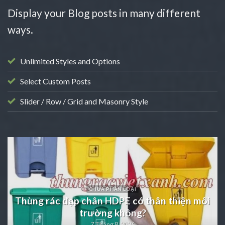
Display your Blog posts in many different
ways.
Unlimited Styles and Options
Select Custom Posts
Slider / Row / Grid and Masonry Style
CHƯA PHÂN LOẠI
e
Thùng rác đạp chân HDPE có thân thiện môi
trường không?
7 Tháng 8, 2026