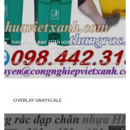
THÙNG RÁC ĐẠP CHÂN HDPE CÓ THÂN THIỆN MÔI
TRƯỜNG KHÔNG?
7 Tháng 8, 2026
Đánh giá khả năng tái chế và giảm rác thải nhựa ra môi trường.
[...]
OVERLAY GRAYSCALE