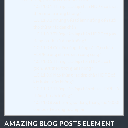
1.0.11.0.1
Thùng rác đạp chân HDPE có thân
thiện môi trường không?
1.0.11.0.2
Những yếu tố ảnh hưởng đến tuổi
thọ thùng rác đạp chân
1.0.11.0.3
Thùng rác đạp chân HDPE có gây
tiếng ồn khi sử dụng không?
1.0.11.0.4
Có nên dùng thùng rác đạp chân
HDPE trong nhà vệ sinh công cộng?
1.0.11.0.5
Thùng rác đạp chân HDPE có bị
giòn, nứt theo thời gian không?
1.0.11.0.6
Nắp thùng rác đạp chân HDPE có
kín hoàn toàn không?
1.0.11.0.7
Thùng rác đạp chân nhựa HDPE có
chống tia UV không?
1.0.11.0.8
Xu hướng sử dụng thùng rác 1000l
composite trong tương lai
AMAZING BLOG POSTS ELEMENT