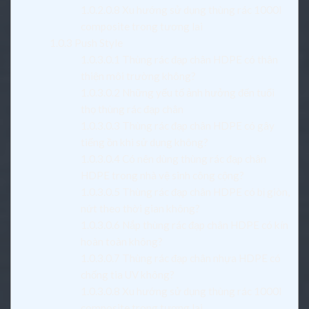
1.0.2.0.8
Xu hướng sử dụng thùng rác 1000l
composite trong tương lai
1.0.3
Push Style
1.0.3.0.1
Thùng rác đạp chân HDPE có thân
thiện môi trường không?
1.0.3.0.2
Những yếu tố ảnh hưởng đến tuổi
thọ thùng rác đạp chân
1.0.3.0.3
Thùng rác đạp chân HDPE có gây
tiếng ồn khi sử dụng không?
1.0.3.0.4
Có nên dùng thùng rác đạp chân
HDPE trong nhà vệ sinh công cộng?
1.0.3.0.5
Thùng rác đạp chân HDPE có bị giòn,
nứt theo thời gian không?
1.0.3.0.6
Nắp thùng rác đạp chân HDPE có kín
hoàn toàn không?
1.0.3.0.7
Thùng rác đạp chân nhựa HDPE có
chống tia UV không?
1.0.3.0.8
Xu hướng sử dụng thùng rác 1000l
composite trong tương lai