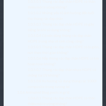
1.0.5.0.1
Thùng rác đạp chân HDPE có thân
thiện môi trường không?
1.0.5.0.2
Những yếu tố ảnh hưởng đến tuổi
thọ thùng rác đạp chân
1.0.5.0.3
Thùng rác đạp chân HDPE có gây
tiếng ồn khi sử dụng không?
1.0.5.0.4
Có nên dùng thùng rác đạp chân
HDPE trong nhà vệ sinh công cộng?
1.0.5.0.5
Thùng rác đạp chân HDPE có bị giòn,
nứt theo thời gian không?
1.0.5.0.6
Nắp thùng rác đạp chân HDPE có kín
hoàn toàn không?
1.0.5.0.7
Thùng rác đạp chân nhựa HDPE có
chống tia UV không?
1.0.5.0.8
Xu hướng sử dụng thùng rác 1000l
composite trong tương lai
1.0.6
Animated Blog posts in grid
1.0.6.0.1
Thùng rác đạp chân HDPE có thân
thiện môi trường không?