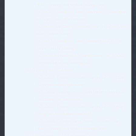
HDPE trong nhà vệ sinh công cộng?
1.0.9.0.5
Thùng rác đạp chân HDPE có bị giòn,
nứt theo thời gian không?
1.0.9.0.6
Nắp thùng rác đạp chân HDPE có kín
hoàn toàn không?
1.0.9.0.7
Thùng rác đạp chân nhựa HDPE có
chống tia UV không?
1.0.9.0.8
Xu hướng sử dụng thùng rác 1000l
composite trong tương lai
1.0.10
Blog post in A Grid
1.0.10.0.1
Thùng rác đạp chân HDPE có thân
thiện môi trường không?
1.0.10.0.2
Những yếu tố ảnh hưởng đến tuổi
thọ thùng rác đạp chân
1.0.10.0.3
Thùng rác đạp chân HDPE có gây
tiếng ồn khi sử dụng không?
1.0.10.0.4
Có nên dùng thùng rác đạp chân
HDPE trong nhà vệ sinh công cộng?
1.0.11
Blog post in A Masonery Grid