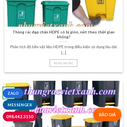
Thùng rác đạp chân HDPE có bị giòn, nứt theo thời gian
không?
Phân tích độ bền vật liệu HDPE trong điều kiện sử dụng lâu dài.
[...]
READ MORE
06
ZALO
Th8
MESSENGER
BÁO GIÁ
098.442.3150