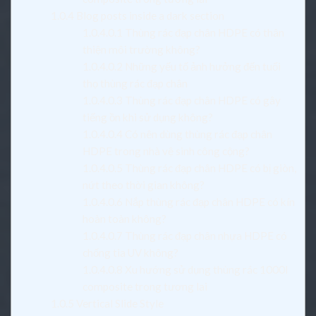
1.0.4
Blog posts inside a dark section
1.0.4.0.1
Thùng rác đạp chân HDPE có thân
thiện môi trường không?
1.0.4.0.2
Những yếu tố ảnh hưởng đến tuổi
thọ thùng rác đạp chân
1.0.4.0.3
Thùng rác đạp chân HDPE có gây
tiếng ồn khi sử dụng không?
1.0.4.0.4
Có nên dùng thùng rác đạp chân
HDPE trong nhà vệ sinh công cộng?
1.0.4.0.5
Thùng rác đạp chân HDPE có bị giòn,
nứt theo thời gian không?
1.0.4.0.6
Nắp thùng rác đạp chân HDPE có kín
hoàn toàn không?
1.0.4.0.7
Thùng rác đạp chân nhựa HDPE có
chống tia UV không?
1.0.4.0.8
Xu hướng sử dụng thùng rác 1000l
composite trong tương lai
1.0.5
Vertical Slide Style