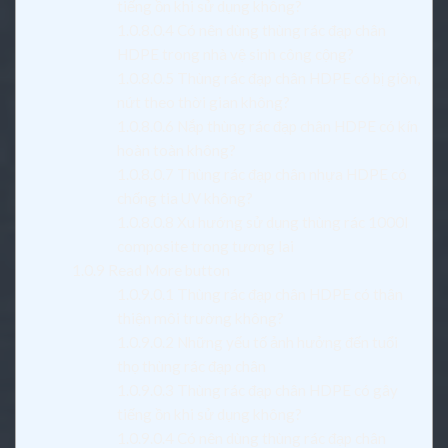
tiếng ồn khi sử dụng không?
1.0.8.0.4
Có nên dùng thùng rác đạp chân
HDPE trong nhà vệ sinh công cộng?
1.0.8.0.5
Thùng rác đạp chân HDPE có bị giòn,
nứt theo thời gian không?
1.0.8.0.6
Nắp thùng rác đạp chân HDPE có kín
hoàn toàn không?
1.0.8.0.7
Thùng rác đạp chân nhựa HDPE có
chống tia UV không?
1.0.8.0.8
Xu hướng sử dụng thùng rác 1000l
composite trong tương lai
1.0.9
Read More button
1.0.9.0.1
Thùng rác đạp chân HDPE có thân
thiện môi trường không?
1.0.9.0.2
Những yếu tố ảnh hưởng đến tuổi
thọ thùng rác đạp chân
1.0.9.0.3
Thùng rác đạp chân HDPE có gây
tiếng ồn khi sử dụng không?
1.0.9.0.4
Có nên dùng thùng rác đạp chân