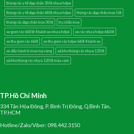
thùng rác y tế đạp chân 30 lít nhựa hdpe
thùng rác y tế đạp chân 68 lít nhựa hdpe
thùng rác đạp chân inox 5 lít
thùng rác đạp chân inox 30 lít
trụ chắn inox
xe gom rác 660 lít 4 bánh xe nhựa hdpe
xe rác nhựa hdpe 660 lít
xe thu gom rác 660l
xe thu gom rác hdpe 660l 4 bánh xe
xe đẩy hành lý inox mạ vàng
xả kho thùng rác nhựa 120 lít
xả kho thùng rác nhựa 120 lít màu cam
TP.Hồ Chí Minh
334 Tân Hòa Đông, P. Bình Trị Đông, Q.Bình Tân,
TP.HCM
Hotline/Zalo/Viber: 098.442.3150