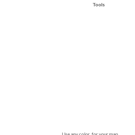
Tools
Use any color for your map