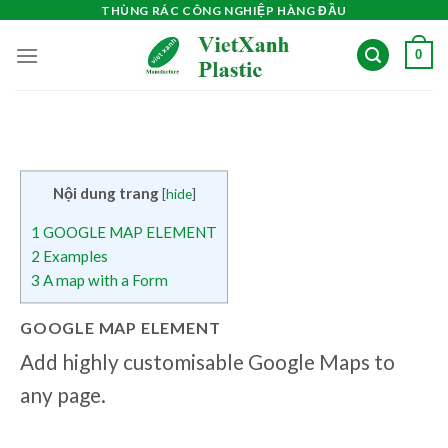
Skip
THÙNG RÁC CÔNG NGHIỆP HÀNG ĐẦU
to
0
content
Nội dung trang
[
hide
]
1
GOOGLE MAP ELEMENT
2
Examples
3
A map with a Form
GOOGLE MAP ELEMENT
Add highly customisable Google Maps to
any page.