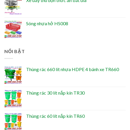
Xe đẩy thu dọn thức ăn bát đĩa
Sóng nhựa hở HS008
NỔI BẬT
Thùng rác 660 lít nhựa HDPE 4 bánh xe TR660
Thùng rác 30 lít nắp kín TR30
Thùng rác 60 lít nắp kín TR60