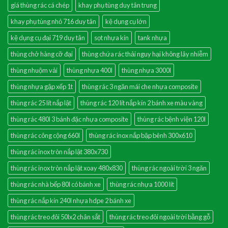
giá thùng rác cá chép
khay phụ tùng duy tân trung
khay phụ tùng nhỏ 716 duy tân
kệ dụng cụ lớn
kệ dụng cụ đại 719 duy tân
sọt nhựa kín
tank nhựa
thùng chở hàng cỡ đại
thùng chứa rác thải nguy hại không lây nhiễm
thùng nhuộm vải
thùng nhựa 400l
thùng nhựa 3000l
thùng nhựa gập xếp 1t
thùng rác 3 ngăn mái che nhựa composite
thùng rác 25 lít nắp lật
thùng rác 120 lít nắp kín 2 bánh xe màu vàng
thùng rác 480l 3 bánh đặc nhựa composite
thùng rác bệnh viện 120l
thùng rác công cộng 660l
thùng rác inox nắp bập bênh 300x610
thùng rác inox tròn nắp lật 380x730
thùng rác inox tròn nắp lật xoay 480x830
thùng rác ngoài trời 3 ngăn
thùng rác nhà bếp 80l có bánh xe
thùng rác nhựa 1000 lít
thùng rác nắp kín 240l nhựa hdpe 2 bánh xe
thùng rác treo đôi 50lx2 chân sắt
thùng rác treo đôi ngoài trời bằng gỗ