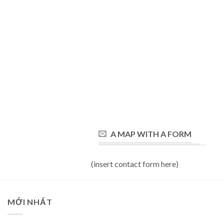
A MAP WITH A FORM
(insert contact form here)
MỚI NHẤT