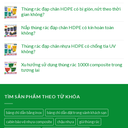
Thùng rác đạp chân HDPE có bị giòn, nứt theo thời
gian không?
Nắp thùng rác đạp chân HDPE có kín hoàn toàn
không?
Thùng rác đạp chân nhựa HDPE có chống tia UV
không?
Xu hướng sử dụng thùng rác 1000l composite trong
tương lai
TÌM SẢN PHẨM THEO TỪ KHÓA
bảng chỉ dẫn bằng inox
bảng chỉ dẫn đặt trong sảnh khách sạn
cabin bảo vệ nhựa composite
chậu nhựa
giá thùng rác