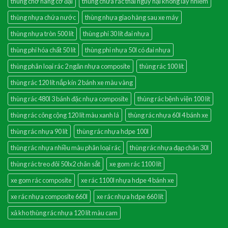
thùng chở hàng cỡ đại
thùng chứa rác thải nguy hại không lây nhiễm
thùng nhựa chứa nước
thùng nhựa giao hàng sau xe máy
thùng nhựa tròn 500 lít
thùng phi 30 lít đai nhựa
thùng phi hóa chất 50 lít
thùng phi nhựa 50l có đai nhựa
thùng phân loại rác 2 ngăn nhựa composite
thùng rác 100 lít
thùng rác 120 lít nắp kín 2 bánh xe màu vàng
thùng rác 480l 3 bánh đặc nhựa composite
thùng rác bệnh viện 100 lít
thùng rác công cộng 120 lít màu xanh lá
thùng rác nhựa 60l 4 bánh xe
thùng rác nhựa 90 lít
thùng rác nhựa hdpe 100l
thùng rác nhựa nhiều màu phân loại rác
thùng rác nhựa đạp chân 30l
thùng rác treo đôi 50lx2 chân sắt
xe gom rác 1100 lít
xe gom rác composite
xe rác 1100l nhựa hdpe 4 bánh xe
xe rác nhựa composite 660l
xe rác nhựa hdpe 660 lít
xả kho thùng rác nhựa 120 lít màu cam