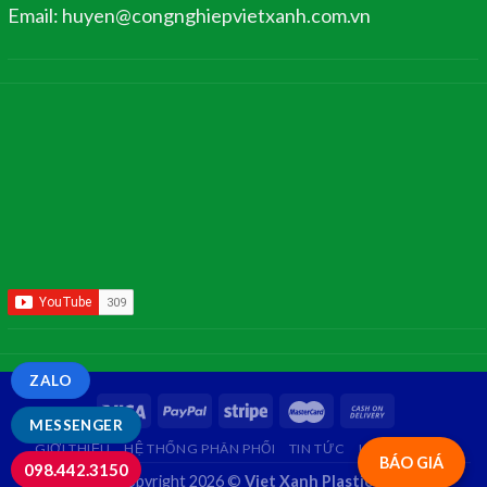
Email: huyen@congnghiepvietxanh.com.vn
ZALO
MESSENGER
GIỚI THIỆU
HỆ THỐNG PHÂN PHỐI
TIN TỨC
LIÊN HỆ
FAQ
BÁO GIÁ
098.442.3150
Copyright 2026 ©
Viet Xanh Plastic