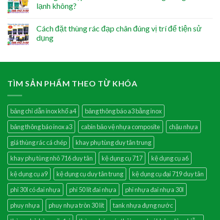
lạnh không?
Cách đặt thùng rác đạp chân đúng vị trí để tiện sử
dụng
TÌM SẢN PHẨM THEO TỪ KHÓA
bảng chỉ dẫn inox khổ a4
bảng thông báo a3 bằng inox
bảng thông báo inox a3
cabin bảo vệ nhựa composite
chậu nhựa
giá thùng rác cá chép
khay phụ tùng duy tân trung
khay phụ tùng nhỏ 716 duy tân
kệ dụng cụ 717
kệ dụng cụ a6
kệ dụng cụ a9
kệ dụng cụ duy tân trung
kệ dụng cụ đại 719 duy tân
phi 30l có đai nhựa
phi 50 lít đai nhựa
phi nhựa đai nhựa 30l
phuy nhựa
phuy nhựa tròn 30 lít
tank nhựa đựng nước