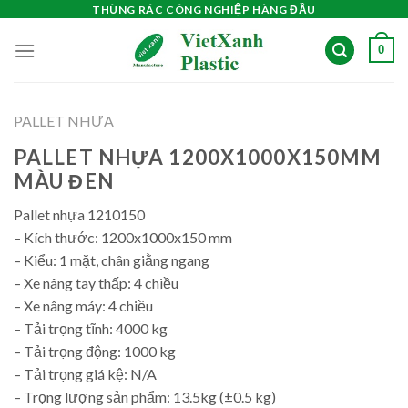
Skip
THÙNG RÁC CÔNG NGHIỆP HÀNG ĐẦU
to
0
content
PALLET NHỰA
PALLET NHỰA 1200X1000X150MM
MÀU ĐEN
Pallet nhựa 1210150
– Kích thước: 1200x1000x150 mm
– Kiểu: 1 mặt, chân giằng ngang
– Xe nâng tay thấp: 4 chiều
– Xe nâng máy: 4 chiều
– Tải trọng tĩnh: 4000 kg
– Tải trọng động: 1000 kg
– Tải trọng giá kệ: N/A
– Trọng lượng sản phẩm: 13.5kg (±0.5 kg)