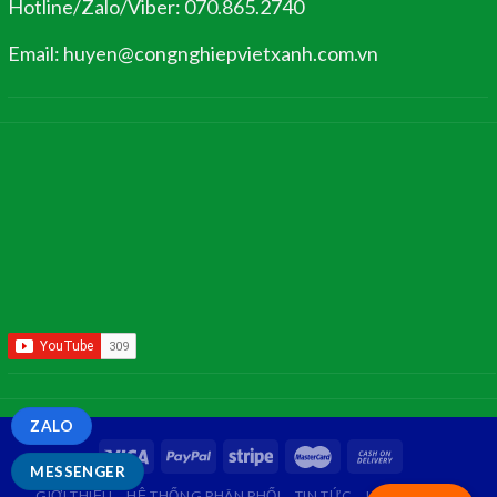
Hotline/Zalo/Viber: 070.865.2740
Email: huyen@congnghiepvietxanh.com.vn
ZALO
MESSENGER
GIỚI THIỆU
HỆ THỐNG PHÂN PHỐI
TIN TỨC
LIÊN HỆ
FAQ