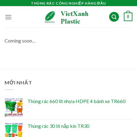
Skip
THÙNG RÁC CÔNG NGHIỆP HÀNG ĐẦU
to
0
content
Coming soon…
MỚI NHẤT
Thùng rác 660 lít nhựa HDPE 4 bánh xe TR660
Thùng rác 30 lít nắp kín TR30