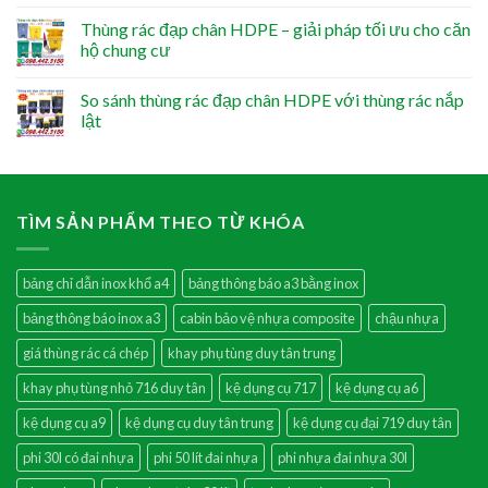
Thùng rác đạp chân HDPE – giải pháp tối ưu cho căn
hộ chung cư
So sánh thùng rác đạp chân HDPE với thùng rác nắp
lật
TÌM SẢN PHẨM THEO TỪ KHÓA
bảng chỉ dẫn inox khổ a4
bảng thông báo a3 bằng inox
bảng thông báo inox a3
cabin bảo vệ nhựa composite
chậu nhựa
giá thùng rác cá chép
khay phụ tùng duy tân trung
khay phụ tùng nhỏ 716 duy tân
kệ dụng cụ 717
kệ dụng cụ a6
kệ dụng cụ a9
kệ dụng cụ duy tân trung
kệ dụng cụ đại 719 duy tân
phi 30l có đai nhựa
phi 50 lít đai nhựa
phi nhựa đai nhựa 30l