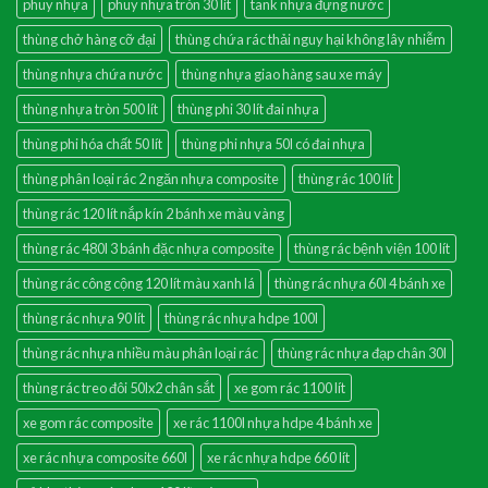
phuy nhựa
phuy nhựa tròn 30 lít
tank nhựa đựng nước
thùng chở hàng cỡ đại
thùng chứa rác thải nguy hại không lây nhiễm
thùng nhựa chứa nước
thùng nhựa giao hàng sau xe máy
thùng nhựa tròn 500 lít
thùng phi 30 lít đai nhựa
thùng phi hóa chất 50 lít
thùng phi nhựa 50l có đai nhựa
thùng phân loại rác 2 ngăn nhựa composite
thùng rác 100 lít
thùng rác 120 lít nắp kín 2 bánh xe màu vàng
thùng rác 480l 3 bánh đặc nhựa composite
thùng rác bệnh viện 100 lít
thùng rác công cộng 120 lít màu xanh lá
thùng rác nhựa 60l 4 bánh xe
thùng rác nhựa 90 lít
thùng rác nhựa hdpe 100l
thùng rác nhựa nhiều màu phân loại rác
thùng rác nhựa đạp chân 30l
thùng rác treo đôi 50lx2 chân sắt
xe gom rác 1100 lít
xe gom rác composite
xe rác 1100l nhựa hdpe 4 bánh xe
xe rác nhựa composite 660l
xe rác nhựa hdpe 660 lít